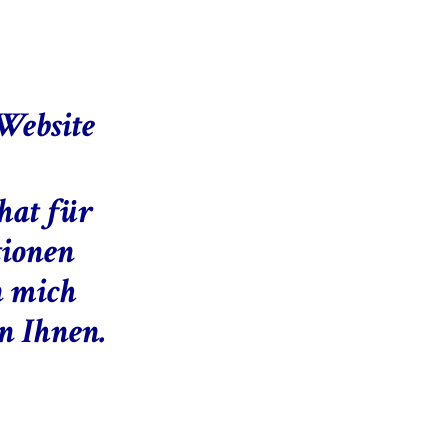
ebsite
hat für
tionen
n mich
n Ihnen.