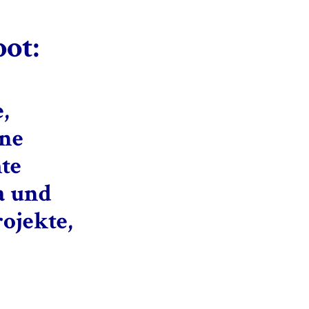
ot:
,
rne
te
a und
ojekte,