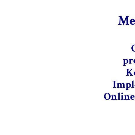
Me
pr
K
Impl
Online